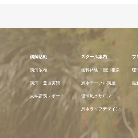
講師活動
スクール案内
ブ
講演依頼
無料体験・個別相談
琉
講演・登壇実績
風水テーブル講座
最
大学講義レポート
琉球風水サロン
風水ライフデザイン