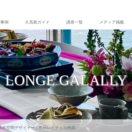
績事例
久高島ガイド
講座一覧
メディア掲載
LONGE GALALLY
風水空間デザイナー®黒石レイチェル作品