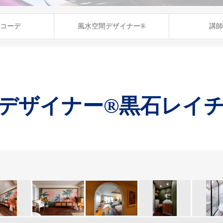
コーデ
風水空間デザイナー®
講師
デザイナー®黒石レイ