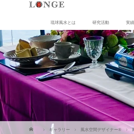
琉球風水とは
研究活動
実
ギャラリー
風水空間デザイナー®