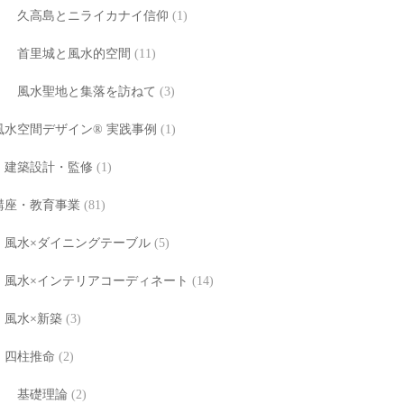
久高島とニライカナイ信仰
(1)
首里城と風水的空間
(11)
風水聖地と集落を訪ねて
(3)
風水空間デザイン® 実践事例
(1)
建築設計・監修
(1)
講座・教育事業
(81)
風水×ダイニングテーブル
(5)
風水×インテリアコーディネート
(14)
風水×新築
(3)
四柱推命
(2)
基礎理論
(2)