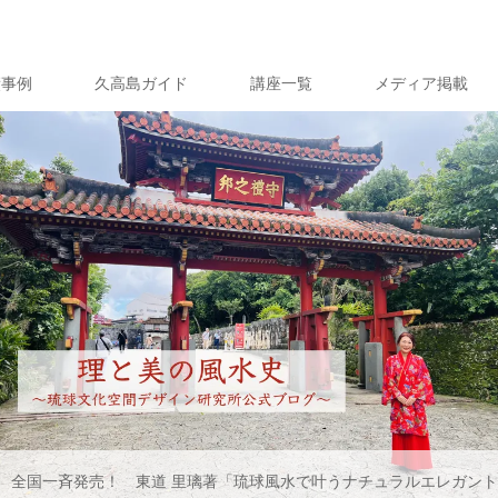
績事例
久高島ガイド
講座一覧
メディア掲載
月31日 全国一斉発売！ 東道 里璃著「琉球風水で叶うナチュラルエレガ