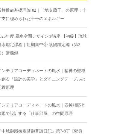
四柱推命基礎理論 02｜「地支蔵干」の原理：十
二支に秘められた十干のエネルギー
2025年度 風水空間デザイン®講座 【初級】琉球
風水鑑定課程｜短期集中② 陰陽鑑定編（第2
回）講義録
インテリアコーディネートの風水｜精神の聖域
を創る「設計の美学」とダイニングテーブルの
配置原理
インテリアコーディネートの風水｜四神相応と
陰陽で設計する「仕事部屋」の空間原理
『中城御殿御敷替御普請日記』第7-8丁【鄭良