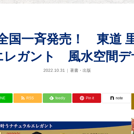
1日 全国一斉発売！ 東道
エレガント 風水空間デ
2022.10.31
著書・出版
INE
RSS
feedly
Pin it
note