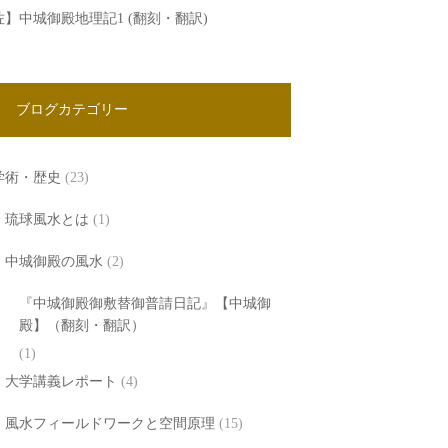
佐】中城御殿地理記1 (翻刻・翻訳)
ブログカテゴリー
学術・歴史
(23)
琉球風水とは
(1)
中城御殿の風水
(2)
『中城御殿御敷替御普請日記』【中城御
殿】（翻刻・翻訳）
(1)
大学講義レポート
(4)
風水フィールドワークと空間原理
(15)