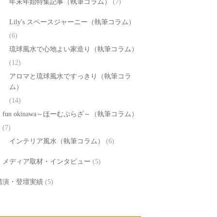
年末年始特集記事（執筆コラム）
(7)
Lily's スペースジャーニー（執筆コラム）
(6)
琉球風水で心地よい家造り（執筆コラム）
(12)
アロマと琉球風水ですっきり（執筆コラ
ム）
(14)
fun okinawa～ほーむぷらざ～（執筆コラム）
(7)
インテリア風水（執筆コラム）
(6)
メディア取材・インタビュー
(5)
講演・登壇実績
(5)