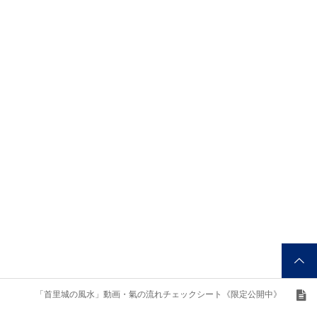
琉球風水で見る2021年 六白金
【2020年七赤金星】リビングの
星 人生...
カーテン...
2021.01.09
2020.12.26
首里城復興への想いを込め『首
寝室の枕の向きは、実は北枕が
里城の風水特...
吉