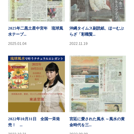
2025年二黒土星中宮年 琉球風
沖縄タイムス副読紙、ほーむぷ
水テーブ...
らざ「彩職賢...
2025.01.04
2022.11.19
2022年10月31日 全国一斉発
宮廷に愛された風水 ～風水の黄
売！ ...
金時代を三...
2022.10.31
2022.09.09