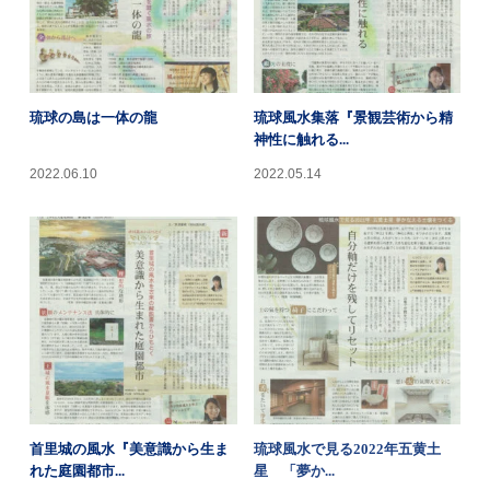
琉球の島は一体の龍
琉球風水集落『景観芸術から精
神性に触れる...
2022.06.10
2022.05.14
首里城の風水『美意識から生ま
琉球風水で見る2022年五黄土
れた庭園都市...
星 「夢か...