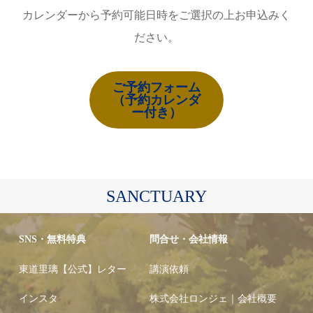
カレンダーから予約可能日時をご選択の上お申込みく
ださい。
ご予約フォーム
（予約カレンダ
ー付き）
SANCTUARY
SNS・無料特典
問合せ・会社情報
東道里璃【公式】レター
講演依頼
インスタ
株式会社ロンジェ｜会社概要