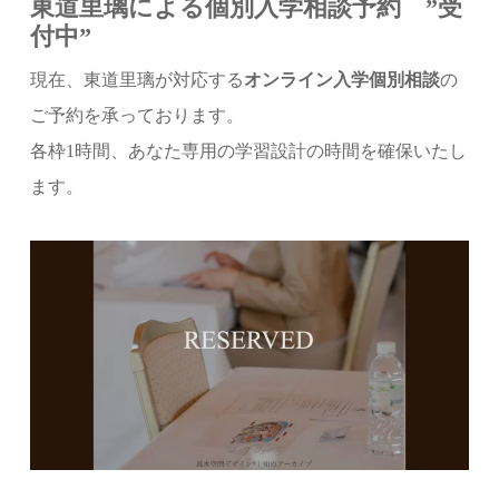
東道里璃による
個別入学相談
予約 ”受
付中”
現在、東道里璃が対応する
オンライン入学個別相談
の
ご予約を承っております。
各枠1時間、あなた専用の学習設計の時間を確保いたし
ます。