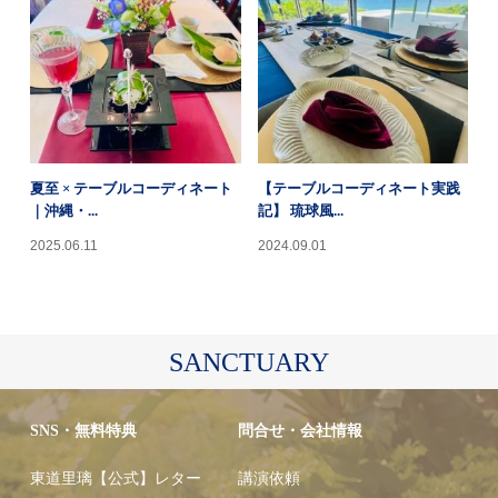
夏至 × テーブルコーディネート
【テーブルコーディネート実践
｜沖縄・...
記】 琉球風...
2025.06.11
2024.09.01
SANCTUARY
SNS・無料特典
問合せ・会社情報
東道里璃【公式】レター
講演依頼