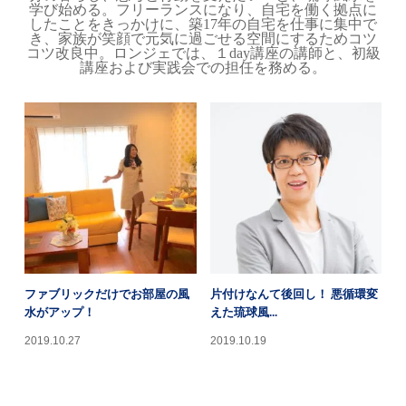
学び始める。フリーランスになり、自宅を働く拠点に
したことをきっかけに、築17年の自宅を仕事に集中で
き、家族が笑顔で元気に過ごせる空間にするためコツ
コツ改良中。ロンジェでは、１day講座の講師と、初級
講座および実践会での担任を務める。
ファブリックだけでお部屋の風
片付けなんて後回し！ 悪循環変
水がアップ！
えた琉球風...
2019.10.27
2019.10.19