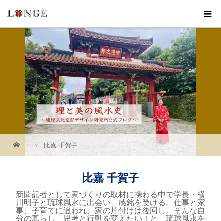
比嘉 千賀子
比嘉 千賀子
新聞記者として家づくりの取材に携わる中で学長・横
川明子と琉球風水に出会い、感銘を受ける。仕事と家
事、子育てに追われ、家の片付けは後回し。そんな自
分の暮らし、思考と行動を変えたい！と、琉球風水を