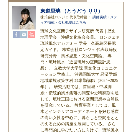
東道里璃 （とうどう りり）
株式会社ロンジェ 代表取締役
：
講師実績・メデ
ィア掲載・会社概要はこちら
琉球文化空間デザイン研究所 代表｜歴史
地理学会・沖縄文化協会会員。 ロンジェ®
琉球風水アカデミー 学長｜久高島区長認
定ガイド。 株式会社ロンジェ 代表取締役
研究分野：風水思想・文化空間論。 専
門：琉球風水（近世琉球の空間設計思
想）。 立教大学大学院 異文化コミュニケ
ーション学修士。 沖縄国際大学 経済学部
地域環境政策学科 非常勤講師（2024~2025
年）。 研究活動では、首里城・中城御
殿・伝統的風水集落の調査や史料翻刻を通
して、琉球王国における空間思想や自然観
を研究している。 教育事業としては、風
水とインテリアコーディネートを好む感度
の高い女性を中心に、暮らしと空間をとと
のえるための講座を展開している。 さら
に専門的に学びたい方に向けて、琉球風水