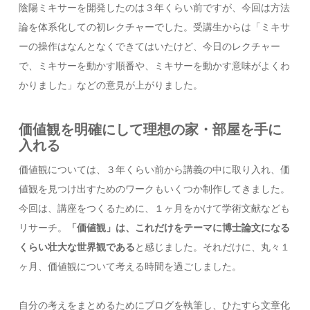
陰陽ミキサーを開発したのは３年くらい前ですが、今回は方法
論を体系化しての初レクチャーでした。受講生からは「ミキサ
ーの操作はなんとなくできてはいたけど、今日のレクチャー
で、ミキサーを動かす順番や、ミキサーを動かす意味がよくわ
かりました」などの意見が上がりました。
価値観を明確にして理想の家・部屋を手に
入れる
価値観については、３年くらい前から講義の中に取り入れ、価
値観を見つけ出すためのワークもいくつか制作してきました。
今回は、講座をつくるために、１ヶ月をかけて学術文献なども
リサーチ。
「価値観」は、これだけをテーマに博士論文になる
くらい壮大な世界観である
と感じました。それだけに、丸々１
ヶ月、価値観について考える時間を過ごしました。
自分の考えをまとめるためにブログを執筆し、ひたすら文章化