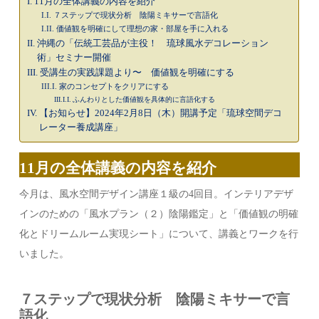
11月の全体講義の内容を紹介
７ステップで現状分析 陰陽ミキサーで言語化
価値観を明確にして理想の家・部屋を手に入れる
沖縄の「伝統工芸品が主役！ 琉球風水デコレーション
術」セミナー開催
受講生の実践課題より〜 価値観を明確にする
家のコンセプトをクリアにする
ふんわりとした価値観を具体的に言語化する
【お知らせ】2024年2月8日（木）開講予定「琉球空間デコ
レーター養成講座」
11月の全体講義の内容を紹介
今月は、風水空間デザイン講座１級の4回目。インテリアデザ
インのための「風水プラン（２）陰陽鑑定」と「価値観の明確
化とドリームルーム実現シート」について、講義とワークを行
いました。
７ステップで現状分析 陰陽ミキサーで言
語化