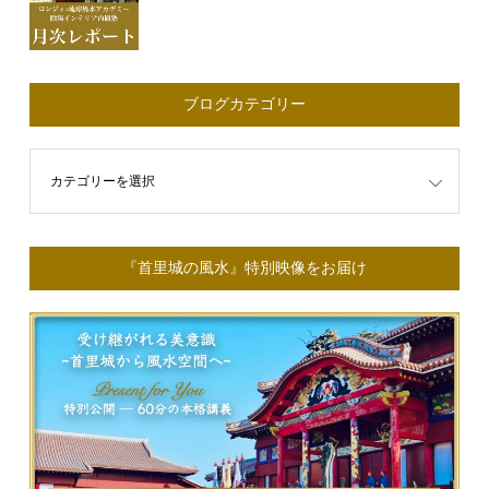
ブログカテゴリー
ゴリー
『首里城の風水』特別映像をお届け