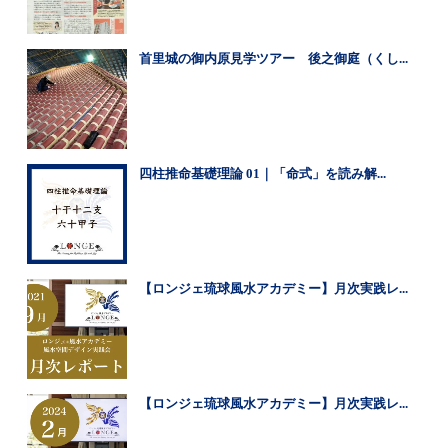
首里城の御内原見学ツアー 後之御庭（くし...
四柱推命基礎理論 01｜「命式」を読み解...
【ロンジェ琉球風水アカデミー】月次実践レ...
【ロンジェ琉球風水アカデミー】月次実践レ...