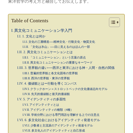
東洋哲学の考え方と融合してお伝えします。
Table of Contents
異文化コミュニケーション学入門
1. 文化とは何か
文化の三層構造──精神文化・行動文化・物質文化
「文化は氷山」──目に見えるのはほんの一部
2. 異文化コミュニケーションとは
「コミュニケーション」という言葉の原点
異文化コミュニケーションの重要なキーワード
3. 世界観の違い──西洋と東洋における神・人間・自然の関係
普遍的世界観と各文化固有の世界観
西洋の世界観・東洋の世界観
4. 価値観とはー行動を導くコンパス
クラックホーン＝ストロットベックの文化価値志向モデル
先天的価値観と後天的価値観
5. アイデンティティの多面性
アイデンティティとは
アイデンティティの種類（4種）
学術分野における専門用語を理解する上での注意点
6. 多文化社会におけるアイデンティティ発達モデル
少数者と主流派のアイデンティティ発達モデル
多文化人のアイデンティティと自己形成