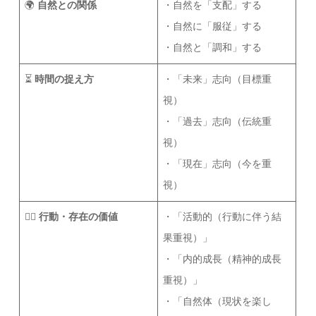
🌍
自然との関係
・自然を「支配」する
・自然に「服従」する
・自然と「調和」する
⏳
時間の捉え方
・「未来」志向（目標重
視）
・「過去」志向（伝統重
視）
・「現在」志向（今を重
視）
🏃‍♂️
行動・存在の価値
・「活動的（行動に伴う結
果重視）」
・「内的成長（精神的成長
重視）」
・「自然体（現状を楽し