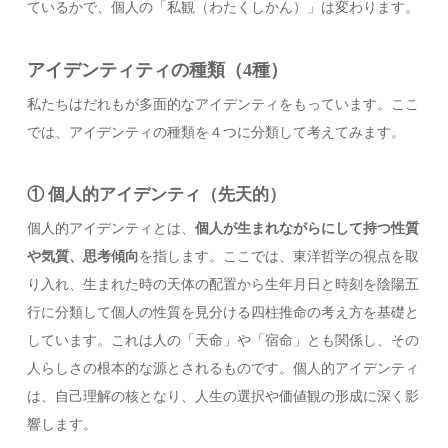
ているかで、個人の「私観（わたくしかん）」は変わります。
アイデンティティの種類（4種）
私たちはだれもが多面的なアイデンティをもっています。ここ
では、アイデンティの種類を４つに分類して考えてみます。
① 個人的アイデンティ（先天的）
個人的アイデンティとは、
個人が生まれながらにして持つ性質
や気質、思考傾向
を指します。ここでは、東洋哲学の視点を取
り入れ、生まれた時の天体の配置から生年月日と時刻を陰陽五
行に分類して個人の性質を見分ける四柱推命の考え方を基礎と
しています。これは人の「天命」や「宿命」とも関係し、その
人らしさの根本的な源とされるものです。個人的アイデンティ
は、自己理解の核となり、人生の選択や価値観の形成に深く影
響します。