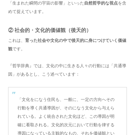
「生まれた瞬間の宇宙の影響」といった
自然哲学的な視点
を含
めて捉えています。
② 社会的・文化的価値観（後天的）
これは、
育った社会や文化の中で後天的に身につけていく価値
観
です。
『哲学辞典』では、文化の中に生きる人々の行動には「共通導
因」があるとし、こう述べています：
「文化をになう住民も、一般に、一定の方向へその
行動を導く共通導因が、そのになう文化から与えら
れている。よく統合された文化ほど、この導因が明
確に看取される。文化的次元において行動を律する
導因になっている主観的なもの、それを価値観とい