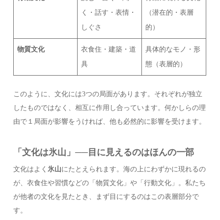
く・話す・表情・
（潜在的・表層
しぐさ
的）
物質文化
衣食住・建築・道
具体的なモノ・形
具
態（表層的）
このように、文化には3つの局面があります。それぞれが独立
したものではなく、相互に作用し合っています。何かしらの理
由で１局面が影響をうければ、他も必然的に影響を受けます。
「文化は氷山」──目に見えるのはほんの一部
文化はよく
氷山
にたとえられます。海の上にわずかに現れるの
が、衣食住や習慣などの「物質文化」や「行動文化」。私たち
が他者の文化を見たとき、まず目にするのはこの表層部分で
す。