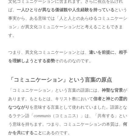
文化コミュニケーションに含まれます。さらに視点を広げれ
ば、
一人ひとりが異なる価値観や人生経験を持っている
という
事実から、ある意味では「人と人とのあらゆるコミュニケーシ
ョン」が異文化コミュニケーションだと考えることもできま
す。
つまり、異文化コミュニケーションとは、
違いを前提に、相手
を理解しようとする姿勢
そのものなのです。
「コミュニケーション」という言葉の原点
「コミュニケーション」という言葉の語源には、
神聖な背景
が
あります。もともとは、キリスト教において
信者と神との霊的
なつながり
を意味する言葉として使われていました。語源とな
るラテン語「
communis
（コミュニス）」は、「共有する」とい
う意味を持ちます。つまり、コミュニケーションの本質は、
何
かを共にすること
にあるのです。