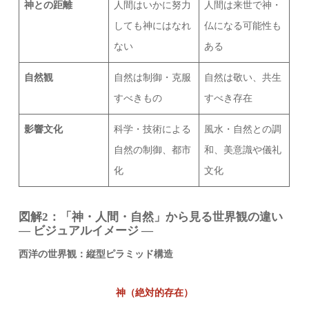
神との距離
人間はいかに努力
人間は来世で神・
しても神にはなれ
仏になる可能性も
ない
ある
自然観
自然は制御・克服
自然は敬い、共生
すべきもの
すべき存在
影響文化
科学・技術による
風水・自然との調
自然の制御、都市
和、美意識や儀礼
化
文化
図解2：
「神・人間・自然」から見る世界観の違い
― ビジュアルイメージ ―
西洋の世界観：縦型ピラミッド構造
神（絶対的存在）