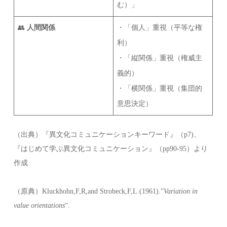
む）」
👥
人間関係
・「個人」重視（平等な権
利）
・「縦関係」重視（権威主
義的）
・「横関係」重視（集団的
意思決定）
（出典）『異文化コミュニケーションキーワード』（p7)、
『はじめて学ぶ異文化コミュニケーション』（pp90-95）より
作成
（原典）Kluckhohn,F,R,and Strobeck,F,L.(1961).”
Variation in
value orientations
“.