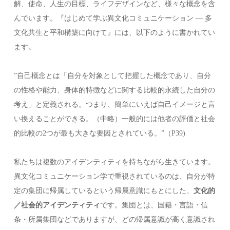
解、使命、人生の目標、ライフデザインなど、様々な概念を含
んでいます。『はじめて学ぶ異文化コミュニケーション — 多
文化共生と平和構築に向けて』には、以下のように書かれてい
ます。
”自己概念とは「自分を対象として把握した概念であり、自分
の性格や能力、身体的特徴などに関する比較的永続した自分の
考え」と定義される。つまり、簡単にいえば自己イメージと言
い換えることができる。（中略）一般的には他者の評価と社会
的比較の2つが最も大きな要因とされている。”（P39)
私たちは複数のアイデンティティを持ちながら生きています。
異文化コミュニケーション学で重視されているのは、自分が特
定の集団に帰属しているという帰属意識にもとにした、
文化的
／社会的アイデンティティ
です。集団とは、国籍・言語・信
条・所属集団などでありますが、どの帰属意識が高く意識され