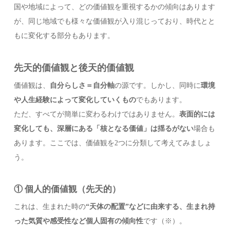
国や地域によって、どの価値観を重視するかの傾向はあります
が、同じ地域でも様々な価値観が入り混じっており、時代とと
もに変化する部分もあります。
先天的価値観と後天的価値観
価値観は、
自分らしさ＝自分軸
の源です。しかし、同時に
環境
や人生経験によって変化していくもの
でもあります。
ただ、すべてが簡単に変わるわけではありません。
表面的には
変化しても、深層にある「核となる価値」は揺るがない
場合も
あります。ここでは、価値観を2つに分類して考えてみましょ
う。
① 個人的価値観（先天的）
これは、生まれた時の
“天体の配置”などに由来する、
生まれ持
った気質や感受性
など個人固有の傾向性
です（※）。