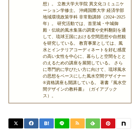
想）。 立教大学大学院 異文化コミュニケ
ーション学修士。 沖縄国際大学 経済学部
地域環境政策学科 非常勤講師（2024~2025
年）。 研究活動では、首里城・中城御
殿・伝統的風水集落の調査や史料翻刻を通
して、琉球王国における空間思想や自然観
を研究している。 教育事業としては、風
水とインテリアコーディネートを好む感度
の高い女性を中心に、暮らしと空間をとと
のえるための講座を展開している。 さら
に専門的に学びたい方に向けて、琉球風水
の思想をベースにした風水空間デザイナー
®資格講座も開講している。 著書『風水空
間デザインの教科書』（ガイアブック
ス）。