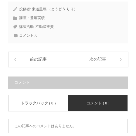
投稿者:
東道里璃 （とうどう りり）
講演・登壇実績
講演活動
,
不動産投資
コメント:
0
前の記事
次の記事
コメント
トラックバック ( 0 )
コメント ( 0 )
この記事へのコメントはありません。