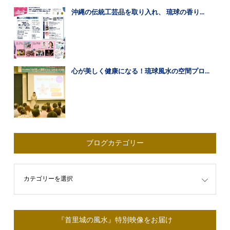
沖縄の伝統工芸品を取り入れ、 琉球の香り...
心が美しく健康になる！琉球風水の空間プロ...
ブログカテゴリー
ゴリー
『首里城の風水』特別映像をお届け