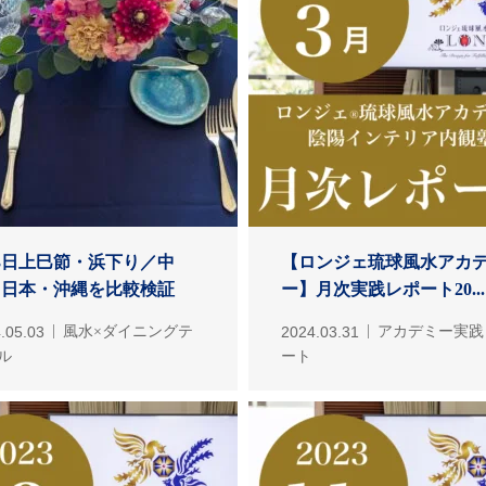
3日上巳節・浜下り／中
【ロンジェ琉球風水アカ
・日本・沖縄を比較検証
ー】月次実践レポート20...
.05.03
風水×ダイニングテ
2024.03.31
アカデミー実践
ル
ート