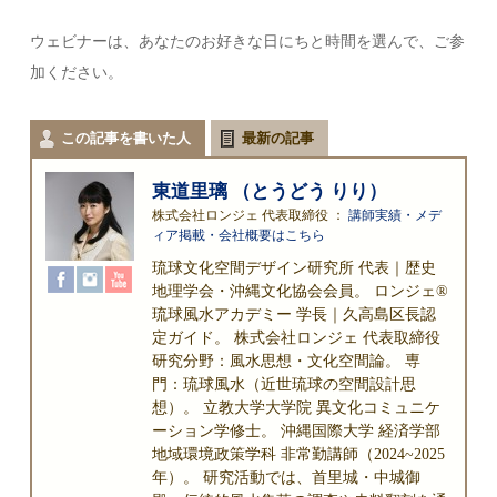
ウェビナーは、あなたのお好きな日にちと時間を選んで、ご参
加ください。
この記事を書いた人
最新の記事
東道里璃 （とうどう りり）
株式会社ロンジェ 代表取締役
：
講師実績・メデ
ィア掲載・会社概要はこちら
琉球文化空間デザイン研究所 代表｜歴史
地理学会・沖縄文化協会会員。 ロンジェ®
琉球風水アカデミー 学長｜久高島区長認
定ガイド。 株式会社ロンジェ 代表取締役
研究分野：風水思想・文化空間論。 専
門：琉球風水（近世琉球の空間設計思
想）。 立教大学大学院 異文化コミュニケ
ーション学修士。 沖縄国際大学 経済学部
地域環境政策学科 非常勤講師（2024~2025
年）。 研究活動では、首里城・中城御