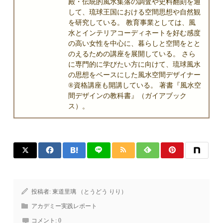
殿・伝統的風水集落の調査や史料翻刻を通
して、琉球王国における空間思想や自然観
を研究している。 教育事業としては、風
水とインテリアコーディネートを好む感度
の高い女性を中心に、暮らしと空間をとと
のえるための講座を展開している。 さら
に専門的に学びたい方に向けて、琉球風水
の思想をベースにした風水空間デザイナー
®資格講座も開講している。 著書『風水空
間デザインの教科書』（ガイアブック
ス）。
投稿者:
東道里璃 （とうどう りり）
アカデミー実践レポート
コメント:
0