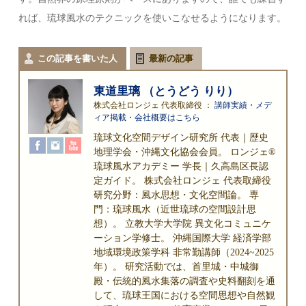
れば、琉球風水のテクニックを使いこなせるようになります。
この記事を書いた人
最新の記事
東道里璃 （とうどう りり）
株式会社ロンジェ 代表取締役
：
講師実績・メデ
ィア掲載・会社概要はこちら
琉球文化空間デザイン研究所 代表｜歴史
地理学会・沖縄文化協会会員。 ロンジェ®
琉球風水アカデミー 学長｜久高島区長認
定ガイド。 株式会社ロンジェ 代表取締役
研究分野：風水思想・文化空間論。 専
門：琉球風水（近世琉球の空間設計思
想）。 立教大学大学院 異文化コミュニケ
ーション学修士。 沖縄国際大学 経済学部
地域環境政策学科 非常勤講師（2024~2025
年）。 研究活動では、首里城・中城御
殿・伝統的風水集落の調査や史料翻刻を通
して、琉球王国における空間思想や自然観