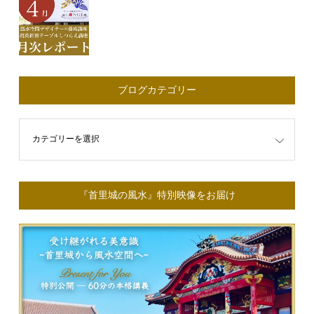
ブログカテゴリー
ゴリー
『首里城の風水』特別映像をお届け