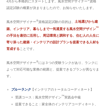
®︎
4月から本格的にスタートします。風水空間デザイナー
資格
認定試験の概要が決まりましたので、お知らせいたします。
®︎
風水空間デザイナー
資格認定試験の目的は、
土地選びから建
™️
築、インテリア、暮らしまで一気通貫する風水空間デザイン
の手法を適切に活用し、周辺環境と調和する、住む人の人生に
寄り添った建築・インテリアの設計プランを提案できる人材を
育成する
ことです。
®︎
風水空間デザイナー
には３つの受験ランクがあり、ランクに
よって対応可能な業務の範囲と、提案できるプランが異なりま
す。
ブルーランク
【インテリアのトータルコーディネート】
™️
受講コース：風水空間デザイン
実践会中級
提案できること：家全体のインテリアコーディネート、