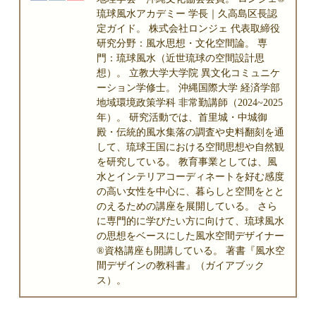
琉球風水アカデミー 学長｜久高島区長認
定ガイド。 株式会社ロンジェ 代表取締役
研究分野：風水思想・文化空間論。 専
門：琉球風水（近世琉球の空間設計思
想）。 立教大学大学院 異文化コミュニケ
ーション学修士。 沖縄国際大学 経済学部
地域環境政策学科 非常勤講師（2024~2025
年）。 研究活動では、首里城・中城御
殿・伝統的風水集落の調査や史料翻刻を通
して、琉球王国における空間思想や自然観
を研究している。 教育事業としては、風
水とインテリアコーディネートを好む感度
の高い女性を中心に、暮らしと空間をとと
のえるための講座を展開している。 さら
に専門的に学びたい方に向けて、琉球風水
の思想をベースにした風水空間デザイナー
®資格講座も開講している。 著書『風水空
間デザインの教科書』（ガイアブック
ス）。