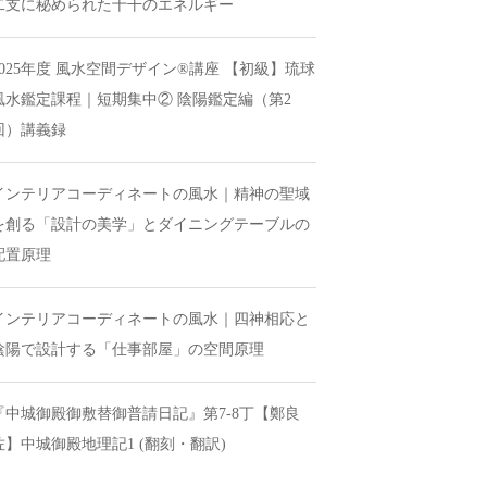
二支に秘められた十干のエネルギー
2025年度 風水空間デザイン®講座 【初級】琉球
風水鑑定課程｜短期集中② 陰陽鑑定編（第2
回）講義録
インテリアコーディネートの風水｜精神の聖域
を創る「設計の美学」とダイニングテーブルの
配置原理
インテリアコーディネートの風水｜四神相応と
陰陽で設計する「仕事部屋」の空間原理
『中城御殿御敷替御普請日記』第7-8丁【鄭良
佐】中城御殿地理記1 (翻刻・翻訳)