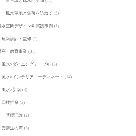
首里城と風水的空間
(11)
風水聖地と集落を訪ねて
(3)
風水空間デザイン® 実践事例
(1)
建築設計・監修
(1)
講座・教育事業
(81)
風水×ダイニングテーブル
(5)
風水×インテリアコーディネート
(14)
風水×新築
(3)
四柱推命
(2)
基礎理論
(2)
受講生の声
(6)