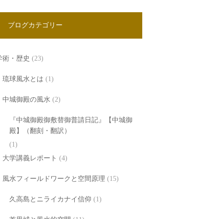
ブログカテゴリー
学術・歴史
(23)
琉球風水とは
(1)
中城御殿の風水
(2)
『中城御殿御敷替御普請日記』【中城御
殿】（翻刻・翻訳）
(1)
大学講義レポート
(4)
風水フィールドワークと空間原理
(15)
久高島とニライカナイ信仰
(1)