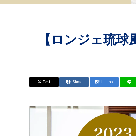
【ロンジェ琉球風
Post
Share
Hatena
L