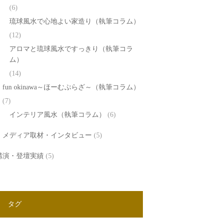
(6)
琉球風水で心地よい家造り（執筆コラム）
(12)
アロマと琉球風水ですっきり（執筆コラ
ム）
(14)
fun okinawa～ほーむぷらざ～（執筆コラム）
(7)
インテリア風水（執筆コラム）
(6)
メディア取材・インタビュー
(5)
講演・登壇実績
(5)
タグ