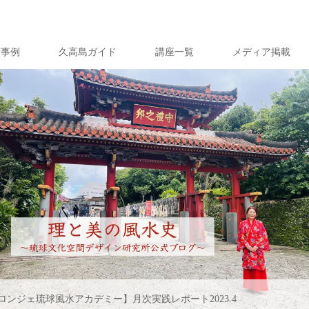
績事例
久高島ガイド
講座一覧
メディア掲載
ロンジェ琉球風水アカデミー】月次実践レポート2023.4