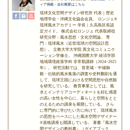
ィア掲載・会社概要はこちら
琉球文化空間デザイン研究所 代表｜歴史
地理学会・沖縄文化協会会員。 ロンジェ®
琉球風水アカデミー 学長｜久高島区長認
定ガイド。 株式会社ロンジェ 代表取締役
研究分野：風水思想・文化空間論。 専
門：琉球風水（近世琉球の空間設計思
想）。 立教大学大学院 異文化コミュニケ
ーション学修士。 沖縄国際大学 経済学部
地域環境政策学科 非常勤講師（2024~2025
年）。 研究活動では、首里城・中城御
殿・伝統的風水集落の調査や史料翻刻を通
して、琉球王国における空間思想や自然観
を研究している。 教育事業としては、風
水とインテリアコーディネートを好む感度
の高い女性を中心に、暮らしと空間をとと
のえるための講座を展開している。 さら
に専門的に学びたい方に向けて、琉球風水
の思想をベースにした風水空間デザイナー
®資格講座も開講している。 著書『風水空
間デザインの教科書』（ガイアブック