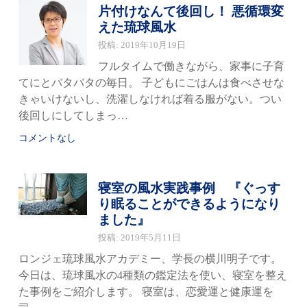
片付けなんて後回し！ 悪循環変
えた琉球風水
投稿: 2019年10月19日
フルタイムで働きながら、家事に子育
てにとバタバタの毎日。 子どもにごはんは食べさせな
きゃいけないし、洗濯しなければ着る服がない。つい
後回しにしてしまっ…
コメントなし
寝室の風水実践事例 『ぐっす
り眠ることができるようになり
ました』
投稿: 2019年5月11日
ロンジェ琉球風水アカデミー、学長の横川明子です。
今日は、琉球風水の4種類の鑑定法を使い、寝室を整え
た事例をご紹介します。 寝室は、恋愛運と健康運を