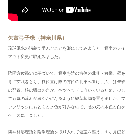
矢富弓子様（神奈川県）
琉球風水の講義で学んだことを形にしてみようと、寝室のレイ
アウト変更に取組みました。
陰陽方位鑑定に基づいて、寝室を陰の方位の北側へ移動。壁を
背に玄武をとり、枕位置は陰の方位の北東へ向け、入口は朱雀
の配置。柱の張出の角が、ややベッドに向いているため、少し
でも氣の流れが緩やかになるように観葉植物を置きました。フ
ァブリックはもともと水色が好みなので、陰の気の水色と白を
ベースにしました。
四神相応理論と陰陽理論を取り入れて寝室を整え、１ヶ月ほど