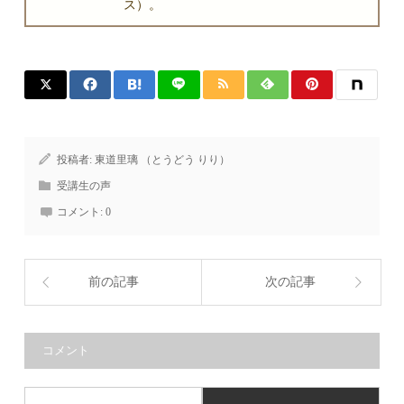
ス）。
投稿者:
東道里璃 （とうどう りり）
受講生の声
コメント:
0
前の記事
次の記事
コメント