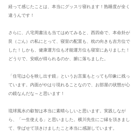
経って感じたことは、本当にグッスリ寝れます！熟睡度が全く
違うんです！
さらに、八宅周書法も当てはめてみると、西四命で、本命卦が
艮（ごん）の私にとって、寝室の配置も、枕の向きも吉方位で
した！しかも、健康運方位も才能運方位も寝室にありました！
どうりで、安眠が得られるのか、腑に落ちました。
「住宅は心を映し出す鏡」というお言葉もとっても印象に残っ
ています。内面がやはり現れることなので、お部屋の状態が心
の鏡なんだな～と思います！
琉球風水の叡智は本当に素晴らしいと思います。実践しなが
ら、「一生使える」と思いました。横川先生にご縁を頂きまし
て、学ばせて頂きけましたこと本当に感謝しています。