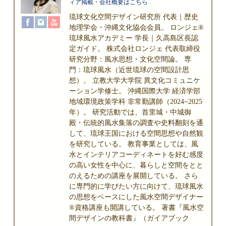
ィア掲載・会社概要はこちら
琉球文化空間デザイン研究所 代表｜歴史
地理学会・沖縄文化協会会員。 ロンジェ®
琉球風水アカデミー 学長｜久高島区長認
定ガイド。 株式会社ロンジェ 代表取締役
研究分野：風水思想・文化空間論。 専
門：琉球風水（近世琉球の空間設計思
想）。 立教大学大学院 異文化コミュニケ
ーション学修士。 沖縄国際大学 経済学部
地域環境政策学科 非常勤講師（2024~2025
年）。 研究活動では、首里城・中城御
殿・伝統的風水集落の調査や史料翻刻を通
して、琉球王国における空間思想や自然観
を研究している。 教育事業としては、風
水とインテリアコーディネートを好む感度
の高い女性を中心に、暮らしと空間をとと
のえるための講座を展開している。 さら
に専門的に学びたい方に向けて、琉球風水
の思想をベースにした風水空間デザイナー
®資格講座も開講している。 著書『風水空
間デザインの教科書』（ガイアブック