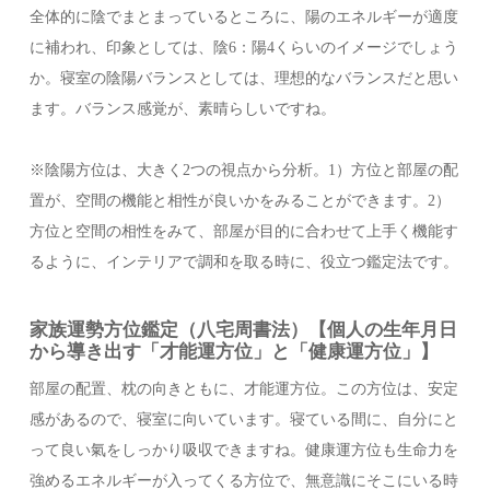
全体的に陰でまとまっているところに、陽のエネルギーが適度
に補われ、印象としては、陰6：陽4くらいのイメージでしょう
か。寝室の陰陽バランスとしては、理想的なバランスだと思い
ます。バランス感覚が、素晴らしいですね。
※陰陽方位は、大きく2つの視点から分析。1）方位と部屋の配
置が、空間の機能と相性が良いかをみることができます。2）
方位と空間の相性をみて、部屋が目的に合わせて上手く機能す
るように、インテリアで調和を取る時に、役立つ鑑定法です。
家族運勢方位鑑定（八宅周書法）【個人の生年月日
から導き出す「才能運方位」と「健康運方位」】
部屋の配置、枕の向きともに、才能運方位。この方位は、安定
感があるので、寝室に向いています。寝ている間に、自分にと
って良い氣をしっかり吸収できますね。健康運方位も生命力を
強めるエネルギーが入ってくる方位で、無意識にそこにいる時