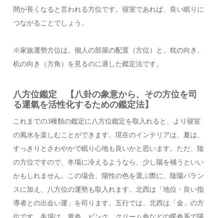
間が長くなると言われる方位です。寝室であれば、良い眠りに
つながることでしょう。
※家族運勢方位は、個人の部屋の配置（方位）と、枕の向き、
机の向き（方角）を見るのに適した鑑定法です。
八方位鑑定 【八卦の象意から、その方位を司
る運氣を活性化するための鑑定法】
これまでの3種類の鑑定に八方位鑑定を取入れると、より寝室
の風水を楽しむことができます。現在のインテリアは、夏は、
すっきりとさわやかで眠り心地も良いかと思います。ただ、陰
の方位ですので、冬場に冷えるようなら、少し陽を補うといい
かもしれません。この場合、陽性の色を選ぶ際に、陰陽バラン
スに加え、八方位の運勢も取入れます。北西は「地位・良い指
導者との出会い運」を司ります。五行では、北西は「金」の方
位です。冬場は、黄色、ピンク、クリーム色などの暖色系で陽