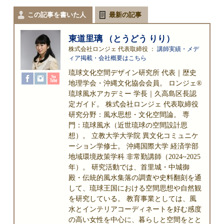
この記事を書いた人
最新の記事
東道里璃 （とうどう りり）
株式会社ロンジェ 代表取締役
：
講師実績・メデ
ィア掲載・会社概要はこちら
琉球文化空間デザイン研究所 代表｜歴史
地理学会・沖縄文化協会会員。 ロンジェ®
琉球風水アカデミー 学長｜久高島区長認
定ガイド。 株式会社ロンジェ 代表取締役
研究分野：風水思想・文化空間論。 専
門：琉球風水（近世琉球の空間設計思
想）。 立教大学大学院 異文化コミュニケ
ーション学修士。 沖縄国際大学 経済学部
地域環境政策学科 非常勤講師（2024~2025
年）。 研究活動では、首里城・中城御
殿・伝統的風水集落の調査や史料翻刻を通
して、琉球王国における空間思想や自然観
を研究している。 教育事業としては、風
水とインテリアコーディネートを好む感度
の高い女性を中心に、暮らしと空間をとと