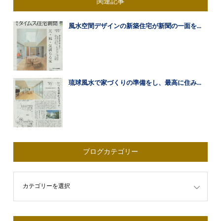
関連記事
風水空間デザインの新築住宅が新聞の一面を...
琉球風水で家づくりの準備をし、最高に住み...
ブログカテゴリー
ゴリー