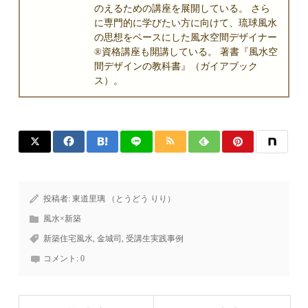
のえるための講座を展開している。 さら
に専門的に学びたい方に向けて、琉球風水
の思想をベースにした風水空間デザイナー
®資格講座も開講している。 著書『風水空
間デザインの教科書』（ガイアブック
ス）。
投稿者:
東道里璃 （とうどう りり）
風水×新築
新築住宅風水
,
金城司
,
受講生実践事例
コメント:
0