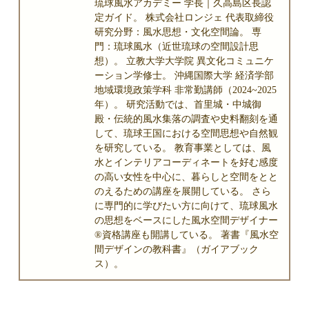
琉球風水アカデミー 学長｜久高島区長認
定ガイド。 株式会社ロンジェ 代表取締役
研究分野：風水思想・文化空間論。 専
門：琉球風水（近世琉球の空間設計思
想）。 立教大学大学院 異文化コミュニケ
ーション学修士。 沖縄国際大学 経済学部
地域環境政策学科 非常勤講師（2024~2025
年）。 研究活動では、首里城・中城御
殿・伝統的風水集落の調査や史料翻刻を通
して、琉球王国における空間思想や自然観
を研究している。 教育事業としては、風
水とインテリアコーディネートを好む感度
の高い女性を中心に、暮らしと空間をとと
のえるための講座を展開している。 さら
に専門的に学びたい方に向けて、琉球風水
の思想をベースにした風水空間デザイナー
®資格講座も開講している。 著書『風水空
間デザインの教科書』（ガイアブック
ス）。