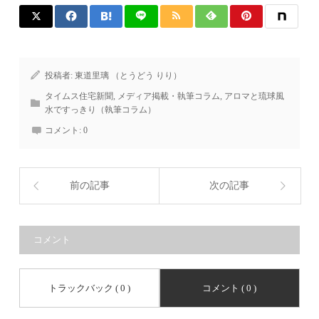
投稿者:
東道里璃 （とうどう りり）
タイムス住宅新聞
,
メディア掲載・執筆コラム
,
アロマと琉球風
水ですっきり（執筆コラム）
コメント:
0
前の記事
次の記事
コメント
トラックバック ( 0 )
コメント ( 0 )