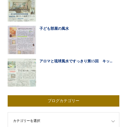
子ども部屋の風水
アロマと琉球風水ですっきり第15回 キッ...
ブログカテゴリー
ゴリー