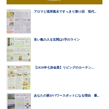
アロマと琉球風水ですっきり第11回 現代...
良い氣の入る玄関はS字のライン
【2020年七赤金星】リビングのカーテン...
あなたの家がパワースポットになる理由 最...