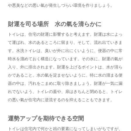
や悪臭などの悪い氣が発生しづらい環境を作りましょう。
財運を司る場所 水の氣を清らかに
トイレは、住宅の財運に影響すると考えます。財運は水によっ
て運ばれ、水のあるところに留まり、そして、流れ出ていきま
す。水洗トイレは、臭いが外に出にくいように、便器の中に常
時水を溜めておく構造になっています。その水に、財運の氣が
入り、外に排出されます。財運を上げるポイントは、水が清ら
かであること。水の氣を淀ませないように、特に水の溜まる便
器の中は、汚れをこまめに取り除きましょう。財運が一気に漏
れでないよう、トイレの蓋や、扉はきちんと閉めると、トイレ
の悪い氣が住宅内に逆流するのを抑えることもできます。
運勢アップを期待できる空間
トイレは住宅内で何かと凶の要素になってしまいがちですが、