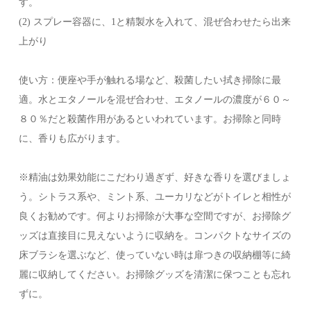
す。
(2) スプレー容器に、1と精製水を入れて、混ぜ合わせたら出来
上がり
使い方：便座や手が触れる場など、殺菌したい拭き掃除に最
適。水とエタノールを混ぜ合わせ、エタノールの濃度が６０～
８０％だと殺菌作用があるといわれています。お掃除と同時
に、香りも広がります。
※精油は効果効能にこだわり過ぎず、好きな香りを選びましょ
う。シトラス系や、ミント系、ユーカリなどがトイレと相性が
良くお勧めです。何よりお掃除が大事な空間ですが、お掃除グ
ッズは直接目に見えないように収納を。コンパクトなサイズの
床ブラシを選ぶなど、使っていない時は扉つきの収納棚等に綺
麗に収納してください。お掃除グッズを清潔に保つことも忘れ
ずに。