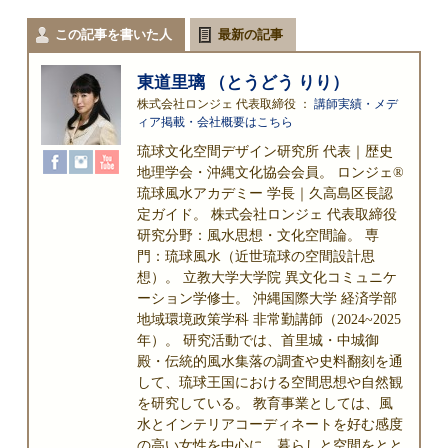
この記事を書いた人
最新の記事
東道里璃 （とうどう りり）
株式会社ロンジェ 代表取締役
：
講師実績・メデ
ィア掲載・会社概要はこちら
琉球文化空間デザイン研究所 代表｜歴史
地理学会・沖縄文化協会会員。 ロンジェ®
琉球風水アカデミー 学長｜久高島区長認
定ガイド。 株式会社ロンジェ 代表取締役
研究分野：風水思想・文化空間論。 専
門：琉球風水（近世琉球の空間設計思
想）。 立教大学大学院 異文化コミュニケ
ーション学修士。 沖縄国際大学 経済学部
地域環境政策学科 非常勤講師（2024~2025
年）。 研究活動では、首里城・中城御
殿・伝統的風水集落の調査や史料翻刻を通
して、琉球王国における空間思想や自然観
を研究している。 教育事業としては、風
水とインテリアコーディネートを好む感度
の高い女性を中心に、暮らしと空間をとと