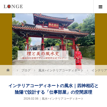
ブログ
風水×インテリアコーディネート
インテリ
インテリアコーディネートの風水｜四神相応と
陰陽で設計する「仕事部屋」の空間原理
2026.02.06
風水×インテリアコーディネート