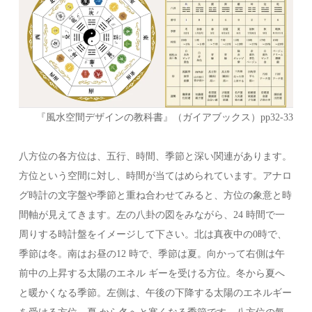
『風水空間デザインの教科書』（ガイアブックス）pp32-33
八方位の各方位は、五行、時間、季節と深い関連があります。
方位という空間に対し、時間が当てはめられています。アナロ
グ時計の文字盤や季節と重ね合わせてみると、方位の象意と時
間軸が見えてきます。左の八卦の図をみながら、24 時間で一
周りする時計盤をイメージして下さい。北は真夜中の0時で、
季節は冬。南はお昼の12 時で、季節は夏。向かって右側は午
前中の上昇する太陽のエネル ギーを受ける方位。冬から夏へ
と暖かくなる季節。左側は、午後の下降する太陽のエネルギー