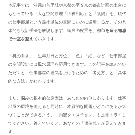
本記事では、沖縄の首里城や京都の平安京の都市計画の土台に
もなっている巨大な空間原理『四神相応』と『陰陽』を、現代
の仕事部屋という最小単位の空間にいかに適用するか、その具
体的な設計手法を解説します。家具の配置を、
都市を造る知恵
で一室を整え
ていきます。
「机の向き」「生年月日と方位」「色」「絵」など、仕事部屋
の空間設計には風水原理を応用できます。この記事を読んでい
ただくと、仕事部屋の運気を上げるための「考え方」と「具体
的な方法」がわかります。
また、悩みの根本的な原因は、あなたの内側にあります。仕事
部屋の環境を整えると同時に、本質的な問題がどこにあるか気
づくことができるよう、「内観クエスチョン」も是非トライし
てください。答えていくと、あなたの「価値観」が見えてきま
す。