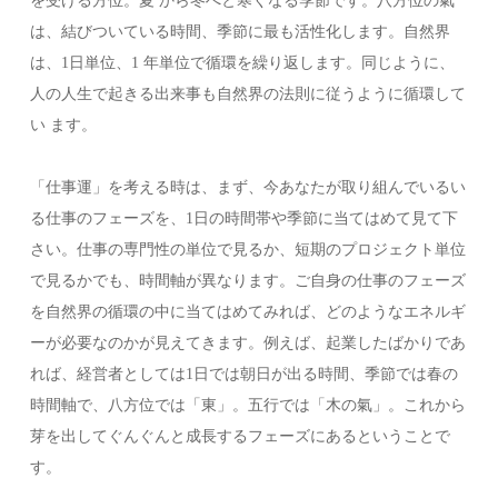
を受ける方位。夏 から冬へと寒くなる季節です。八方位の氣
は、結びついている時間、季節に最も活性化します。自然界
は、1日単位、1 年単位で循環を繰り返します。同じように、
人の人生で起きる出来事も自然界の法則に従うように循環して
い ます。
「仕事運」を考える時は、まず、今あなたが取り組んでいるい
る仕事のフェーズを、1日の時間帯や季節に当てはめて見て下
さい。仕事の専門性の単位で見るか、短期のプロジェクト単位
で見るかでも、時間軸が異なります。ご自身の仕事のフェーズ
を自然界の循環の中に当てはめてみれば、どのようなエネルギ
ーが必要なのかが見えてきます。例えば、起業したばかりであ
れば、経営者としては1日では朝日が出る時間、季節では春の
時間軸で、八方位では「東」。五行では「木の氣」。これから
芽を出してぐんぐんと成長するフェーズにあるということで
す。