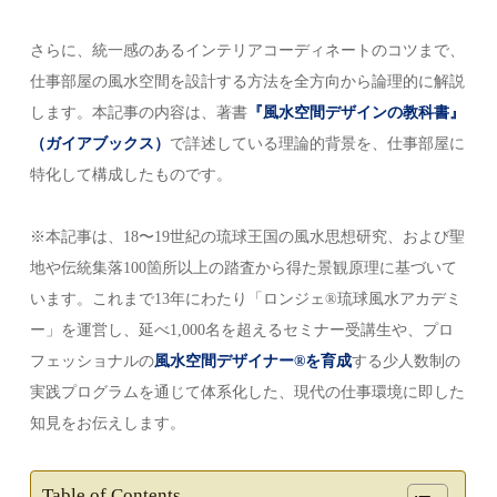
さらに、統一感のあるインテリアコーディネートのコツまで、
仕事部屋の風水空間を設計する方法を全方向から論理的に解説
します。本記事の内容は、著書
『風水空間デザインの教科書』
（ガイアブックス）
で詳述している理論的背景を、仕事部屋に
特化して構成したものです。
※本記事は、18〜19世紀の琉球王国の風水思想研究、および聖
地や伝統集落100箇所以上の踏査から得た景観原理に基づいて
います。これまで13年にわたり「ロンジェ®琉球風水アカデミ
ー」を運営し、延べ1,000名を超えるセミナー受講生や、プロ
フェッショナルの
風水空間デザイナー®を育成
する少人数制の
実践プログラムを通じて体系化した、現代の仕事環境に即した
知見をお伝えします。
Table of Contents