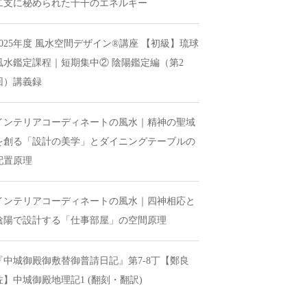
二支に秘められた十干のエネルギー
2025年度 風水空間デザイン®講座 【初級】琉球
風水鑑定課程｜短期集中② 陰陽鑑定編（第2
回）講義録
インテリアコーディネートの風水｜精神の聖域
を創る「設計の美学」とダイニングテーブルの
配置原理
インテリアコーディネートの風水｜四神相応と
陰陽で設計する「仕事部屋」の空間原理
『中城御殿御敷替御普請日記』第7-8丁【鄭良
佐】中城御殿地理記1 (翻刻・翻訳)