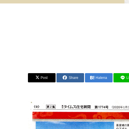
Post
Share
Hatena
L