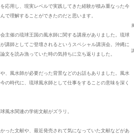
論を応用し、現実レベルで実践してきた経験が積み重なった今
込んで理解することができたのだと思います。
鼎会主催の琉球王国の風水師に関する講座がありました。琉球
どが講師としてご登壇されるというスペシャル講演会。沖縄に
に論文を読み漁っていた時の気持ち
に立ち返りました。
スや、風水師が必要だった背景などのお話
もありました。
風水
、今の時代に、琉球風水師として仕事
をすることの意味を深く
琉球風水関連の学術文献がズラリ。
なかった文献や、最近発売されて気になっていた文献などがあ