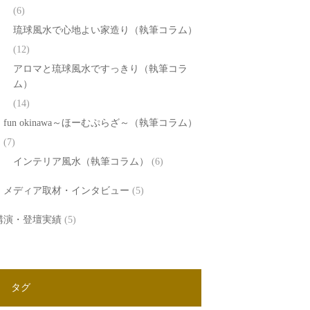
(6)
琉球風水で心地よい家造り（執筆コラム）
(12)
アロマと琉球風水ですっきり（執筆コラ
ム）
(14)
fun okinawa～ほーむぷらざ～（執筆コラム）
(7)
インテリア風水（執筆コラム）
(6)
メディア取材・インタビュー
(5)
講演・登壇実績
(5)
タグ