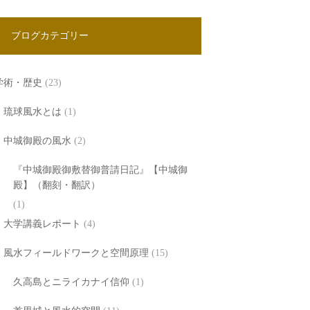
ブログカテゴリー
学術・歴史
(23)
琉球風水とは
(1)
中城御殿の風水
(2)
『中城御殿御敷替御普請日記』【中城御
殿】（翻刻・翻訳）
(1)
大学講義レポート
(4)
風水フィールドワークと空間原理
(15)
久高島とニライカナイ信仰
(1)