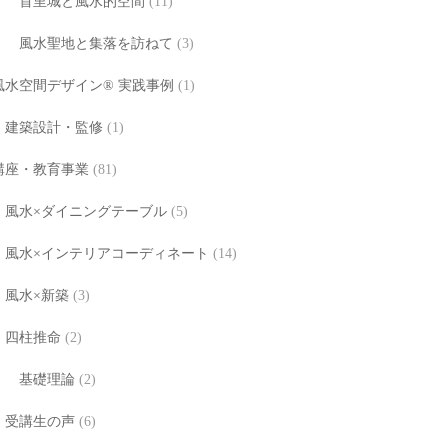
首里城と風水的空間
(11)
風水聖地と集落を訪ねて
(3)
風水空間デザイン® 実践事例
(1)
建築設計・監修
(1)
講座・教育事業
(81)
風水×ダイニングテーブル
(5)
風水×インテリアコーディネート
(14)
風水×新築
(3)
四柱推命
(2)
基礎理論
(2)
受講生の声
(6)