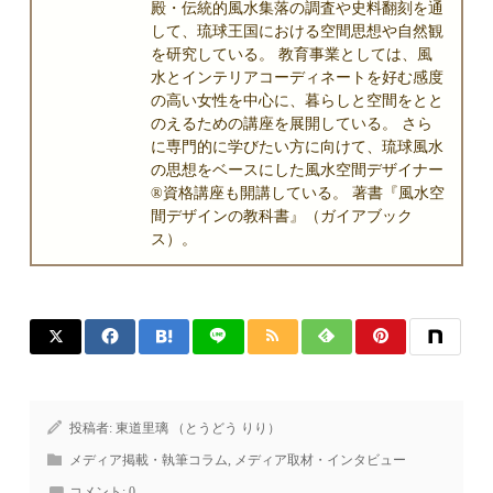
殿・伝統的風水集落の調査や史料翻刻を通
して、琉球王国における空間思想や自然観
を研究している。 教育事業としては、風
水とインテリアコーディネートを好む感度
の高い女性を中心に、暮らしと空間をとと
のえるための講座を展開している。 さら
に専門的に学びたい方に向けて、琉球風水
の思想をベースにした風水空間デザイナー
®資格講座も開講している。 著書『風水空
間デザインの教科書』（ガイアブック
ス）。
投稿者:
東道里璃 （とうどう りり）
メディア掲載・執筆コラム
,
メディア取材・インタビュー
コメント:
0