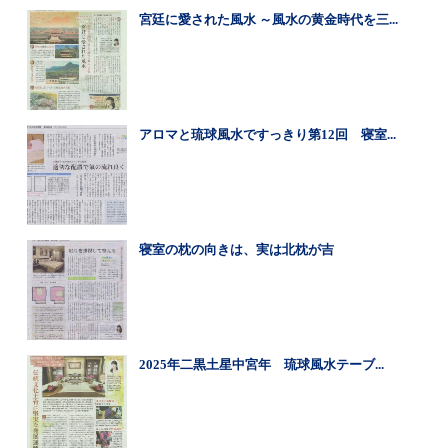
宮廷に愛された風水 ～風水の黄金時代を三...
アロマと琉球風水ですっきり第12回 寝室...
寝室の枕の向きは、実は北枕が吉
2025年二黒土星中宮年 琉球風水テーブ...