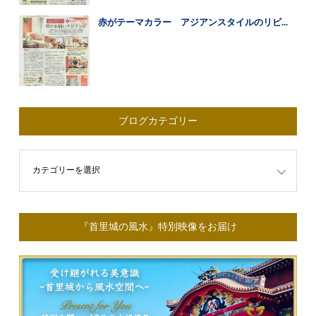
赤がテーマカラー アジアンスタイルのリビ...
ブログカテゴリー
ゴリー
『首里城の風水』特別映像をお届け