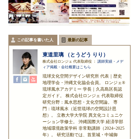
この記事を書いた人
最新の記事
東道里璃 （とうどう りり）
株式会社ロンジェ 代表取締役
：
講師実績・メデ
ィア掲載・会社概要はこちら
琉球文化空間デザイン研究所 代表｜歴史
地理学会・沖縄文化協会会員。 ロンジェ®
琉球風水アカデミー 学長｜久高島区長認
定ガイド。 株式会社ロンジェ 代表取締役
研究分野：風水思想・文化空間論。 専
門：琉球風水（近世琉球の空間設計思
想）。 立教大学大学院 異文化コミュニケ
ーション学修士。 沖縄国際大学 経済学部
地域環境政策学科 非常勤講師（2024~2025
年）。 研究活動では、首里城・中城御