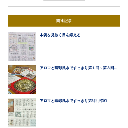
関連記事
本質を見抜く目を鍛える
アロマと琉球風水ですっきり第１回～第３回...
アロマと琉球風水ですっきり第8回 浴室1