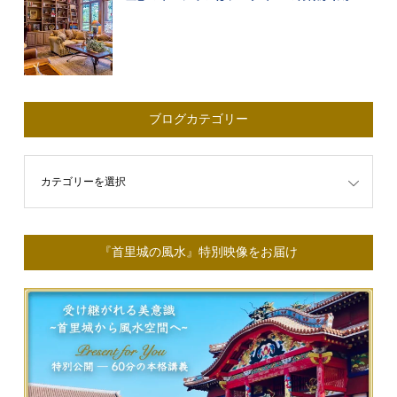
ブログカテゴリー
ゴリー
『首里城の風水』特別映像をお届け