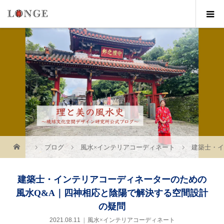
ブログ
風水×インテリアコーディネート
建築士・イ
建築士・インテリアコーディネーターのための
風水Q&A｜四神相応と陰陽で解決する空間設計
の疑問
2021.08.11
風水×インテリアコーディネート