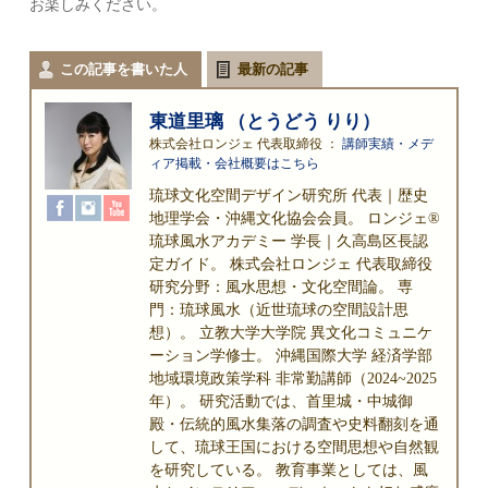
お楽しみください。
この記事を書いた人
最新の記事
東道里璃 （とうどう りり）
株式会社ロンジェ 代表取締役
：
講師実績・メデ
ィア掲載・会社概要はこちら
琉球文化空間デザイン研究所 代表｜歴史
地理学会・沖縄文化協会会員。 ロンジェ®
琉球風水アカデミー 学長｜久高島区長認
定ガイド。 株式会社ロンジェ 代表取締役
研究分野：風水思想・文化空間論。 専
門：琉球風水（近世琉球の空間設計思
想）。 立教大学大学院 異文化コミュニケ
ーション学修士。 沖縄国際大学 経済学部
地域環境政策学科 非常勤講師（2024~2025
年）。 研究活動では、首里城・中城御
殿・伝統的風水集落の調査や史料翻刻を通
して、琉球王国における空間思想や自然観
を研究している。 教育事業としては、風