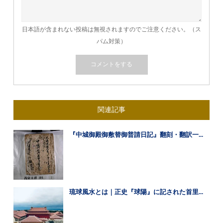
日本語が含まれない投稿は無視されますのでご注意ください。（ス
パム対策）
関連記事
『中城御殿御敷替御普請日記』翻刻・翻訳一...
琉球風水とは｜正史『球陽』に記された首里...