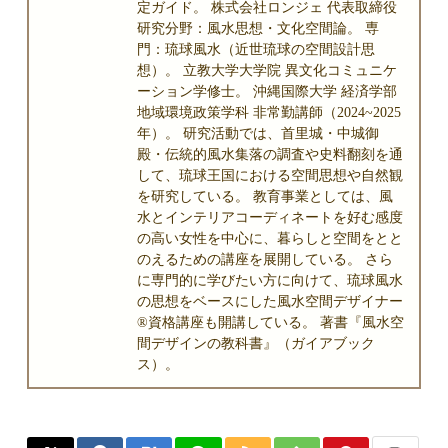
定ガイド。 株式会社ロンジェ 代表取締役
研究分野：風水思想・文化空間論。 専
門：琉球風水（近世琉球の空間設計思
想）。 立教大学大学院 異文化コミュニケ
ーション学修士。 沖縄国際大学 経済学部
地域環境政策学科 非常勤講師（2024~2025
年）。 研究活動では、首里城・中城御
殿・伝統的風水集落の調査や史料翻刻を通
して、琉球王国における空間思想や自然観
を研究している。 教育事業としては、風
水とインテリアコーディネートを好む感度
の高い女性を中心に、暮らしと空間をとと
のえるための講座を展開している。 さら
に専門的に学びたい方に向けて、琉球風水
の思想をベースにした風水空間デザイナー
®資格講座も開講している。 著書『風水空
間デザインの教科書』（ガイアブック
ス）。