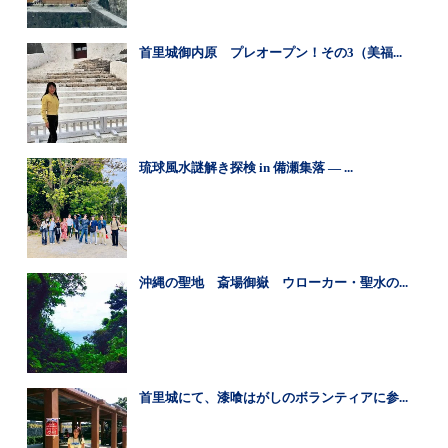
首里城御内原 プレオープン！その3（美福...
琉球風水謎解き探検 in 備瀬集落 ― ...
沖縄の聖地 斎場御嶽 ウローカー・聖水の...
首里城にて、漆喰はがしのボランティアに参...