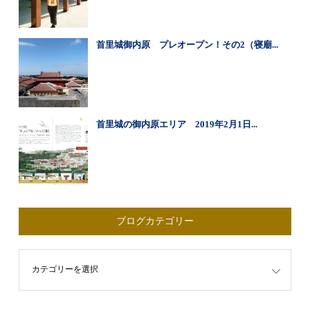
首里城御内原 プレオープン！その2（寝廟...
首里城の御内原エリア 2019年2月1日...
ブログカテゴリー
ゴリー