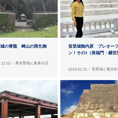
里城の青龍 崎山の雨乞御
首里城御内原 プレオー
ン！その3（美福門・継世門.
.12.02
風水聖地と集落を訪
2019.01.31
首里城と風水的