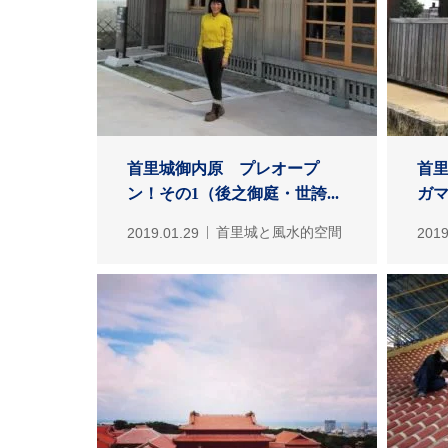
首里城御内原 プレオープ
首
ン！その1（後之御庭・世誇...
ガ
2019.01.29
首里城と風水的空間
2019