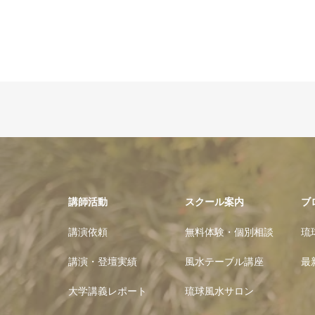
講師活動
スクール案内
ブ
講演依頼
無料体験・個別相談
琉
講演・登壇実績
風水テーブル講座
最
大学講義レポート
琉球風水サロン