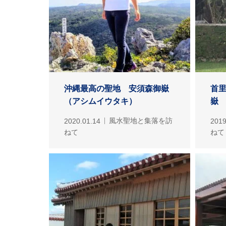
沖縄最高の聖地 安須森御嶽
首
（アシムイウタキ）
嶽
2020.01.14
風水聖地と集落を訪
2019
ねて
ねて