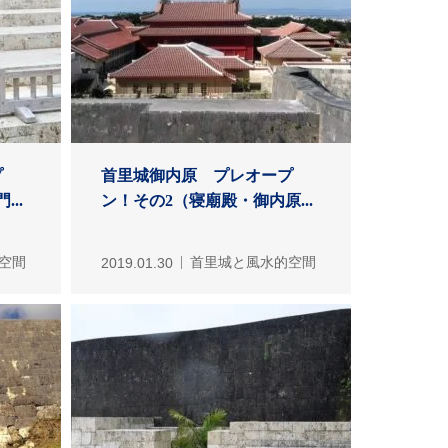
プ
首里城御内原 プレオープ
..
ン！その2（寝廟殿・御内原...
空間
2019.01.30
首里城と風水的空間