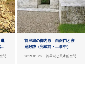
と継
首里城の御内原 白銀門と寝
..
廟殿跡（完成前・工事中）
空間
2019.01.26
首里城と風水的空間