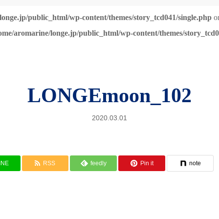
onge.jp/public_html/wp-content/themes/story_tcd041/single.php
on
ome/aromarine/longe.jp/public_html/wp-content/themes/story_tcd0
LONGEmoon_102
2020.03.01
INE
RSS
feedly
Pin it
note