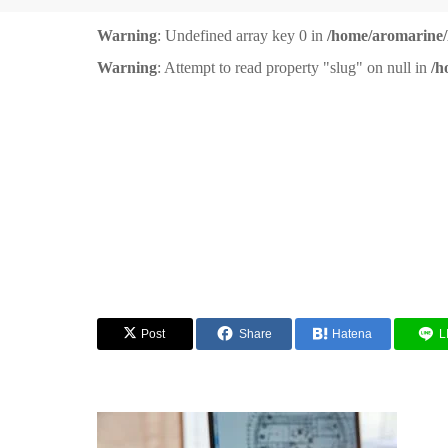
Warning
: Undefined array key 0 in
/home/aromarine/l
Warning
: Attempt to read property "slug" on null in
/h
Post
Share
Hatena
L