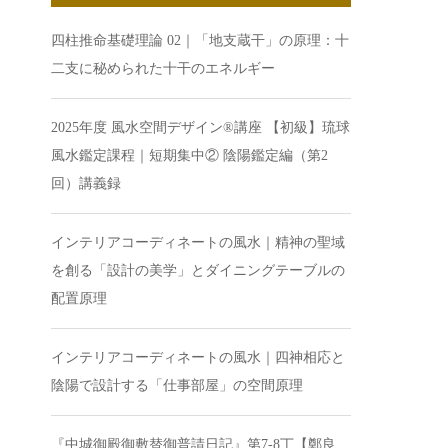
四柱推命基礎理論 02｜「地支蔵干」の原理：十
二支に秘められた十干のエネルギー
2025年度 風水空間デザイン®講座 【初級】琉球
風水鑑定課程｜短期集中② 陰陽鑑定編（第2
回）講義録
インテリアコーディネートの風水｜精神の聖域
を創る「設計の美学」とダイニングテーブルの
配置原理
インテリアコーディネートの風水｜四神相応と
陰陽で設計する「仕事部屋」の空間原理
『中城御殿御敷替御普請日記』第7-8丁【鄭良