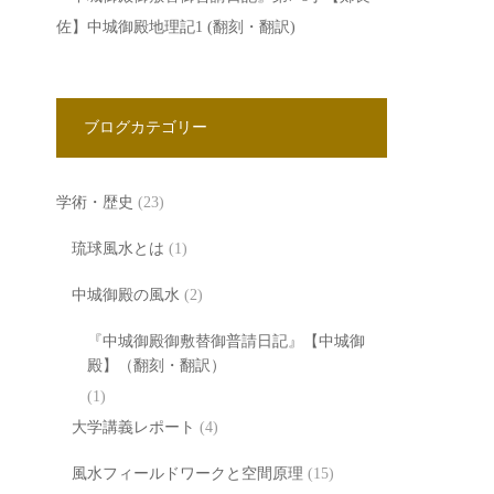
佐】中城御殿地理記1 (翻刻・翻訳)
ブログカテゴリー
学術・歴史
(23)
琉球風水とは
(1)
中城御殿の風水
(2)
『中城御殿御敷替御普請日記』【中城御
殿】（翻刻・翻訳）
(1)
大学講義レポート
(4)
風水フィールドワークと空間原理
(15)