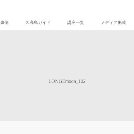
績事例
久高島ガイド
講座一覧
メディア掲載
LONGEmoon_102