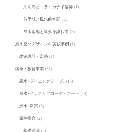
久高島とニライカナイ信仰
(1)
首里城と風水的空間
(11)
風水聖地と集落を訪ねて
(3)
風水空間デザイン® 実践事例
(1)
建築設計・監修
(1)
講座・教育事業
(81)
風水×ダイニングテーブル
(5)
風水×インテリアコーディネート
(14)
風水×新築
(3)
四柱推命
(2)
基礎理論
(2)