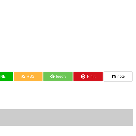
INE
RSS
feedly
Pin it
note